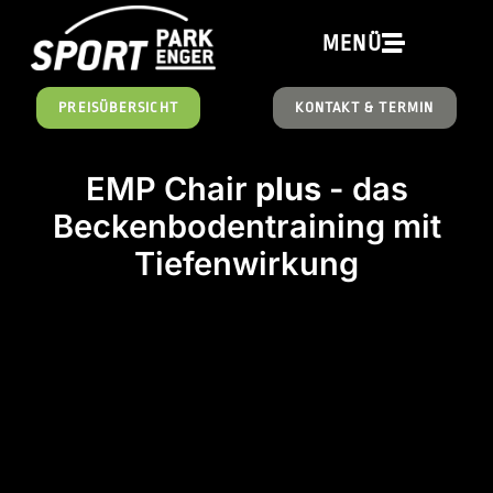
springen
MENÜ
PREISÜBERSICHT
KONTAKT & TERMIN
EMP Chair
plus
- das
Beckenbodentraining mit
Tiefenwirkung